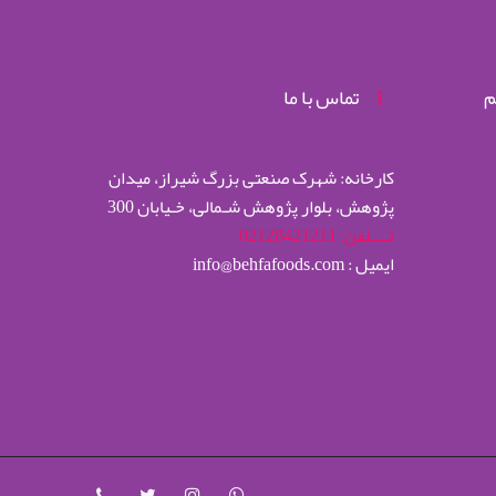
م
تماس با ما
کارخانه: شهرک صنعتی بزرگ شیراز، میدان
پژوهش، بلوار پژوهش شـمالی، خـیابان 300
تــــلفن: 02128421211
ایمیل : info@behfafoods.com