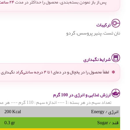
پس از باز نمودن بسته‌بندی، محصول را حداکثر در مدت
۲۴ ساعت
ترکیبات
نان تست ،پنیر پروسس، گردو
شرایط نگهداری
لطفاً محصول را در یخچال و در دمای
۱ تا ۴ درجه سانتی‌گراد
نگهداری ک
❄
ارزش غذایی و انرژی در 100 گرم
تعداد سهم در هر بسته :1 --- اندازه سهم : 110 گرم --- هر عدد ساندویچ: 110 گرم
انرژی / Energy
200 Kcal
قند / Sugar
0.3 gr