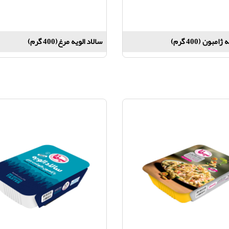
امبون (400 گرم)
سالاد الویه مرغ(400 گرم)