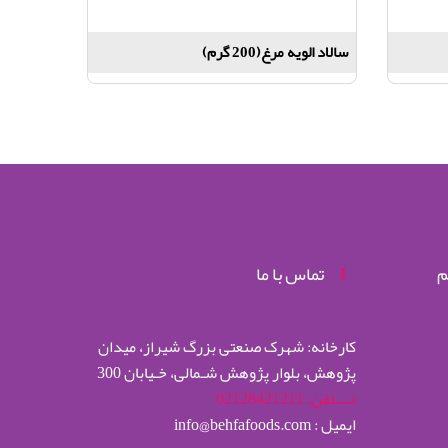
سالاد الویه مرغ(200 گرم)
م
تماس با ما
کارخانه: شهرک صنعتی بزرگ شیراز، میدان
پژوهش، بلوار پژوهش شـمالی، خـیابان 300
تــــلفن: 02128421211
ایمیل : info@behfafoods.com