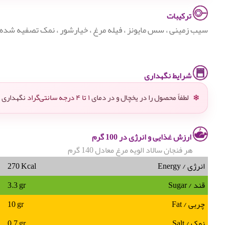
ترکیبات
سیب زمینی ، سس مایونز ، فیله مرغ ، خیارشور ، نمک تصفیه شده خ
شرایط نگهداری
لطفاً محصول را در یخچال و در دمای
۱ تا ۴ درجه سانتی‌گراد
نگهداری ک
❄
ارزش غذایی و انرژی در 100 گرم
هر فنجان سالاد الویه مرغ معادل 140 گرم
انرژی / Energy
270 Kcal
قند / Sugar
3.3 gr
چربی / Fat
10 gr
نمک / Salt
0.7 gr