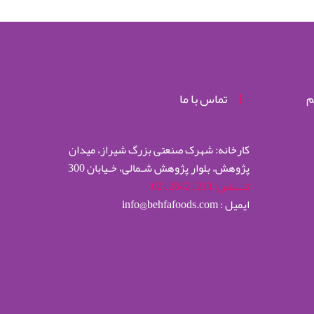
م
تماس با ما
کارخانه: شهرک صنعتی بزرگ شیراز، میدان
پژوهش، بلوار پژوهش شـمالی، خـیابان 300
تــــلفن: 02128421211
ایمیل : info@behfafoods.com