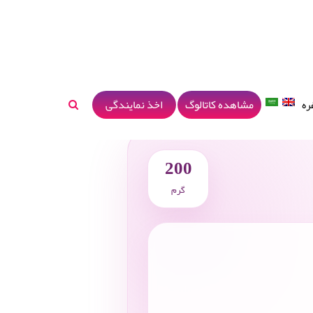
مشاهده کاتالوگ
اخذ نمایندگی
ره
200
گرم