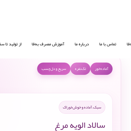
سالاد الویه مرغ(200 گرم)
فا
تماس با ما
درباره ما
آموزش مصرف به‌فا
از تولید تا سف
سالاد الویه مرغ ۲۰۰ گرمی «به‌فا»؛ تازه، خوش‌طعم و آماده مصرف—انتخابی سبک برای محل کار، سفر و میان‌وعده.
آماده‌خور
تک‌نفره
سریع و دل‌چسب
سبک، آماده و خوش‌خوراک
سالاد الویه مرغ