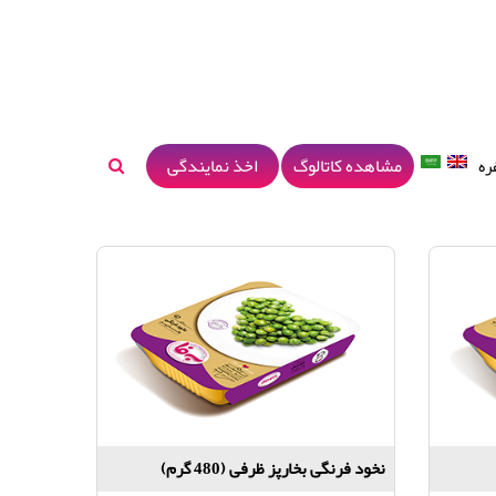
مشاهده کاتالوگ
اخذ نمایندگی
ره
نخود فرنگی بخارپز ظرفی (480 گرم)