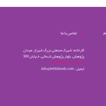
م
تماس با ما
کارخانه: شهرک صنعتی بزرگ شیراز، میدان
پژوهش، بلوار پژوهش شـمالی، خـیابان 300
تــــلفن: 02128421211
ایمیل : info@behfafoods.com