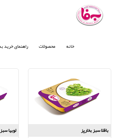
سبزی و صیفی جات سرخ شده
خانه
محصولات
راهنمای خرید به‌
باقلا سبز بخارپز
لوبیا سبز 