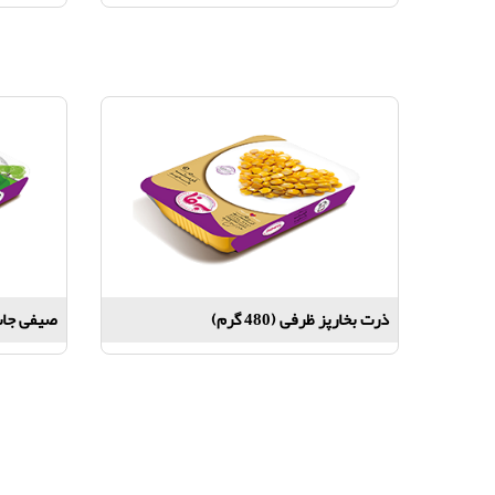
ذرت بخارپز ظرفی (480 گرم)
صیفی جات مخ