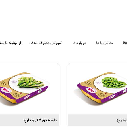
فا
تماس با ما
درباره ما
آموزش مصرف به‌فا
از تولید تا سف
بخارپز
بامیه خورشتی بخارپز