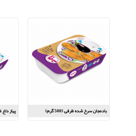
بادمجان سرخ شده ظرفی (500 گرم)
پیاز داغ ظرفی 