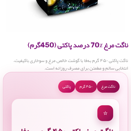
ناگت مرغ %70 درصد پاکتی (450گرم)
ناگت پاکتی ۴۵۰ گرم به‌فا با گوشت خالص مرغ و سوخاری باکیفیت،
انتخابی سالم و مطمئن برای مصرف روزانه است.
ناگت مرغ
۴۵۰ گرم
پاکتی
⭐