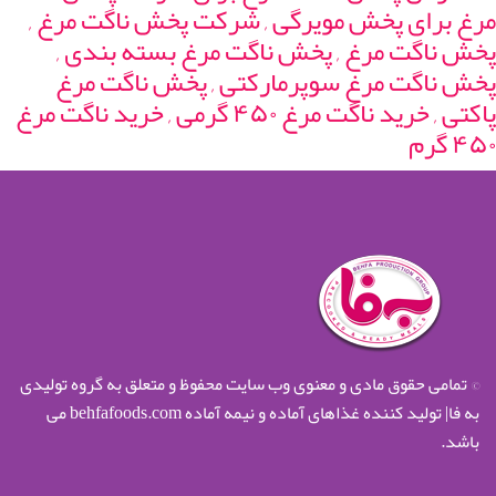
مرغ برای پخش مویرگی , شرکت پخش ناگت مرغ ,
پخش ناگت مرغ , پخش ناگت مرغ بسته بندی ,
پخش ناگت مرغ سوپرمارکتی , پخش ناگت مرغ
پاکتی , خرید ناگت مرغ ۴۵۰ گرمی , خرید ناگت مرغ
۴۵۰ گرم
© تمامی حقوق مادی و معنوی وب سایت محفوظ و متعلق به گروه تولیدی
به فا| تولید کننده غذاهای آماده و نیمه آماده behfafoods.com می
باشد.