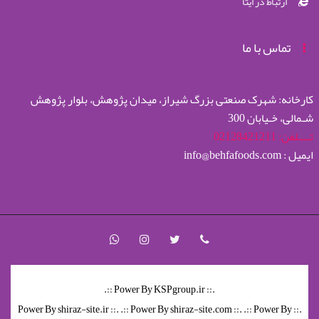
ارتباط در ایتا
تماس با ما
کارخانه: شهرک صنعتی بزرگ شیراز، میدان پژوهش، بلوار پژوهش
شـمالی، خـیابان 300
تــــلفن: 02128421211
ایمیل : info@behfafoods.com
.:: Power By KSPgroup.ir ::.
.:: Power By shiraz-site.com ::.
.:: Power By
.:: Power By shiraz-site.ir ::.