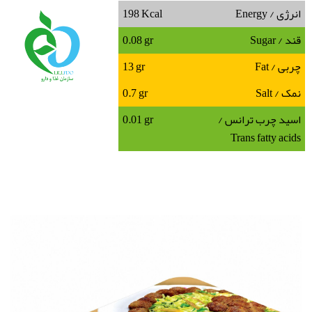
انرژی / Energy
198 Kcal
قند / Sugar
0.08 gr
چربی / Fat
13 gr
نمک / Salt
0.7 gr
اسید چرب ترانس /
0.01 gr
Trans fatty acids