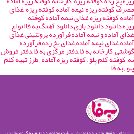
ریزه,یخ زده کوفته ریزه ,کارخانه کوفته ریزه,آماده
مصرف کوفته ریزه ,نیمه آماده کوفته ریزه ,غذای
آماده کوفته ریزه غذای نیمه آماده کوفته
ریزه,دانلود,دانلود بازی,دانلود آهنگ,به فا,انواع
غذای آماده و نیمه آماده,فرآورده پروتئینی,غذای
آماده,غذای نیمه آماده,غذای یخ زده,فرآورده
گوشتی ,کارخانه به فا,دفتر مرکزی به فا,دفتر فروش
به, کوفته کلم پلو , کوفته ریزه آماده , طرز تهیه کلم
پلو , به فا
© تمامی حقوق مادی و معنوی وب سایت محفوظ و متعلق به گروه تولیدی