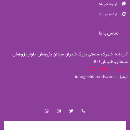
ارتباط در بله
ارتباط در ایتا
تماس با ما
کارخانه: شهرک صنعتی بزرگ شیراز، میدان پژوهش، بلوار پژوهش
شـمالی، خـیابان 300
تــــلفن: 02128421211
ایمیل : info@behfafoods.com